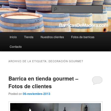
Tienda de barricas de madera usadas online
Busc
BarricasDeMadera.com – Reciclaje y
venta de barricas usadas
Menú
Inicio
Tienda
Nuestros clientes
Fotos de barricas
Ir
Ir
principal
Contacto
al
al
contenido
contenido
ARCHIVO DE LA ETIQUETA:
DECORACIÓN GOURMET
principal
secundario
Barrica en tienda gourmet –
Fotos de clientes
Posted on
06-noviembre-2013