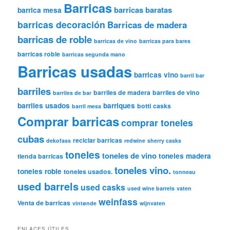
Barricas
barricas baratas
barrica mesa
barricas decoración
Barricas de madera
barricas de roble
barricas de vino
barricas para bares
barricas roble
barricas segunda mano
Barricas usadas
barricas vino
barril bar
barriles
barriles de madera
barriles de vino
barriles de bar
barriles usados
barriques
botti
casks
barril mesa
Comprar barricas
comprar toneles
cubas
reciclar barricas
dekofass
redwine
sherry casks
toneles
toneles de vino
toneles madera
tienda barricas
toneles vino.
toneles roble
toneles usados.
tonneau
used barrels
used casks
used wine barrels
vaten
weinfass
Venta de barricas
vintønde
wijnvaten
ENLACES ÚTILES