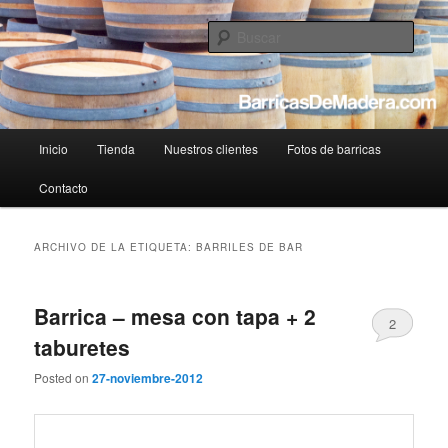
Tienda de barricas de madera usadas online
Busc
BarricasDeMadera.com – Reciclaje y
venta de barricas usadas
Menú
Inicio
Tienda
Nuestros clientes
Fotos de barricas
Ir
Ir
principal
Contacto
al
al
contenido
contenido
ARCHIVO DE LA ETIQUETA:
BARRILES DE BAR
principal
secundario
Barrica – mesa con tapa + 2
2
taburetes
Posted on
27-noviembre-2012