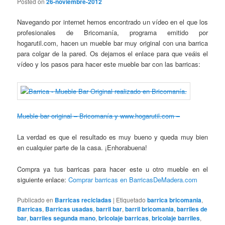
Posted on
26-noviembre-2012
Navegando por internet hemos encontrado un vídeo en el que los
profesionales de Bricomanía, programa emitido por
hogarutil.com, hacen un mueble bar muy original con una barrica
para colgar de la pared. Os dejamos el enlace para que veáis el
vídeo y los pasos para hacer este mueble bar con las barricas:
Mueble bar original – Bricomanía y www.hogarutil.com –
La verdad es que el resultado es muy bueno y queda muy bien
en cualquier parte de la casa. ¡Enhorabuena!
Compra ya tus barricas para hacer este u otro mueble en el
siguiente enlace:
Comprar barricas en BarricasDeMadera.com
Publicado en
Barricas recicladas
|
Etiquetado
barrica bricomania
,
Barricas
,
Barricas usadas
,
barril bar
,
barril bricomania
,
barriles de
bar
,
barriles segunda mano
,
bricolaje barricas
,
bricolaje barriles
,