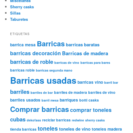
Miscelánea
Sherry casks
Sillas
Taburetes
ETIQUETAS
Barricas
barricas baratas
barrica mesa
barricas decoración
Barricas de madera
barricas de roble
barricas de vino
barricas para bares
barricas roble
barricas segunda mano
Barricas usadas
barricas vino
barril bar
barriles
barriles de madera
barriles de vino
barriles de bar
barriles usados
barriques
botti
casks
barril mesa
Comprar barricas
comprar toneles
cubas
reciclar barricas
dekofass
redwine
sherry casks
toneles
toneles de vino
toneles madera
tienda barricas