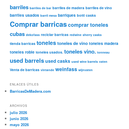
barriles
barriles de madera
barriles de vino
barriles de bar
barriles usados
barriques
botti
casks
barril mesa
Comprar barricas
comprar toneles
cubas
reciclar barricas
dekofass
redwine
sherry casks
toneles
toneles de vino
toneles madera
tienda barricas
toneles vino.
toneles roble
toneles usados.
tonneau
used barrels
used casks
used wine barrels
vaten
weinfass
Venta de barricas
vintønde
wijnvaten
ENLACES ÚTILES
BarricasDeMadera.com
ARCHIVOS
julio 2026
junio 2026
mayo 2026