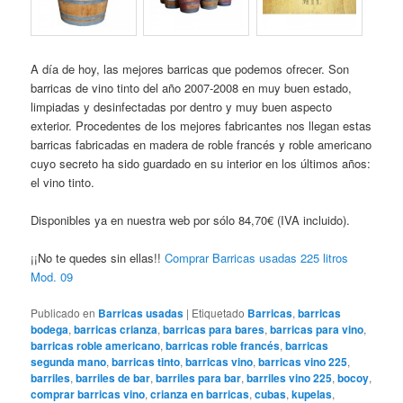
A día de hoy, las mejores barricas que podemos ofrecer. Son
barricas de vino tinto del año 2007-2008 en muy buen estado,
limpiadas y desinfectadas por dentro y muy buen aspecto
exterior. Procedentes de los mejores fabricantes nos llegan estas
barricas fabricadas en madera de roble francés y roble americano
cuyo secreto ha sido guardado en su interior en los últimos años:
el vino tinto.
Disponibles ya en nuestra web por sólo 84,70€ (IVA incluido).
¡¡No te quedes sin ellas!!
Comprar Barricas usadas 225 litros
Mod. 09
Publicado en
Barricas usadas
|
Etiquetado
Barricas
,
barricas
bodega
,
barricas crianza
,
barricas para bares
,
barricas para vino
,
barricas roble americano
,
barricas roble francés
,
barricas
segunda mano
,
barricas tinto
,
barricas vino
,
barricas vino 225
,
barriles
,
barriles de bar
,
barriles para bar
,
barriles vino 225
,
bocoy
,
comprar barricas vino
,
crianza en barricas
,
cubas
,
kupelas
,