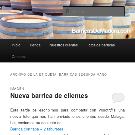
Tienda de barricas de madera usadas online
Busc
BarricasDeMadera.com – Reciclaje y
venta de barricas usadas
Menú
Inicio
Tienda
Nuestros clientes
Fotos de barricas
Ir
Ir
principal
Contacto
al
al
contenido
contenido
ARCHIVO DE LA ETIQUETA:
BARRICAS SEGUNDA MANO
principal
secundario
IMAGEN
Nueva barrica de clientes
Esta tarde os escribimos para compartir con vosotr@s una
nueva foto que nos han enviado unos clientes desde Málaga.
Les enviamos su conjunto de
Barrica con tapa + 2 taburetes