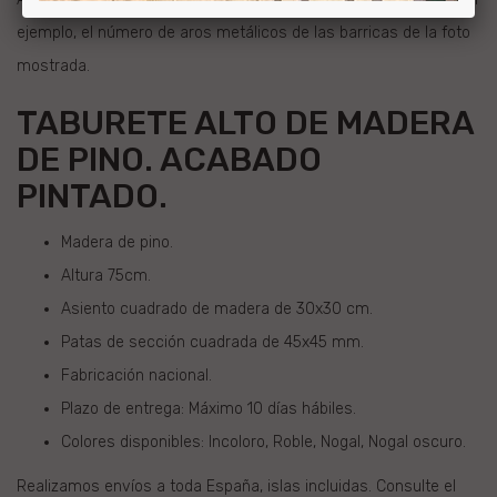
ejemplo, el número de aros metálicos de las barricas de la foto
mostrada.
TABURETE ALTO DE MADERA
DE PINO. ACABADO
PINTADO.
Madera de pino.
Altura 75cm.
Asiento cuadrado de madera de 30x30 cm.
Patas de sección cuadrada de 45x45 mm.
Fabricación nacional.
Plazo de entrega: Máximo 10 días hábiles.
Colores disponibles: Incoloro, Roble, Nogal, Nogal oscuro.
Realizamos envíos a toda España, islas incluidas. Consulte el