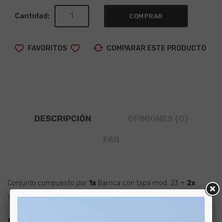
Cantidad:
COMPRAR
FAVORITOS
COMPARAR ESTE PRODUCTO
DESCRIPCIÓN
OPINIONES (0)
FAQ
Conjunto compuesto por
1x
Barrica con tapa mod. 23
+
2x
Taburete Alto Pino Pintado
.