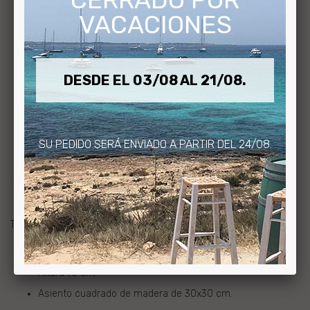
VACACIONES
Este producto necesita un pedido mínimo de 2
DESDE EL 03/08 AL 21/08.
DESCRIPCIÓN
OPINIONES (0)
SU PEDIDO SERÁ ENVIADO A PARTIR DEL 24/08.
FAQ
Taburete alto de madera de pino. Acabado pintado.
Madera de pino.
Altura 75 cm.
Asiento cuadrado de madera de 30x30 cm.