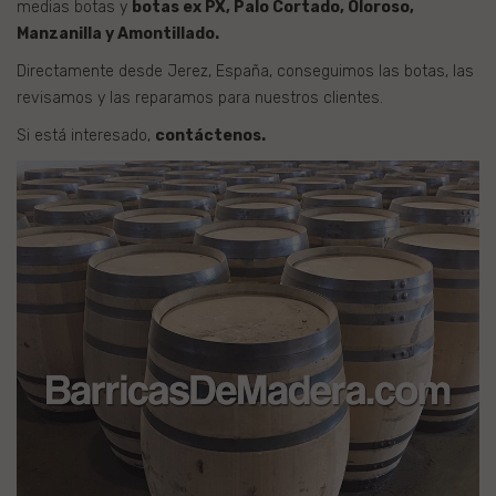
medias botas y
botas ex PX, Palo Cortado, Oloroso,
Manzanilla y Amontillado.
Directamente desde Jerez, España, conseguimos las botas, las
revisamos y las reparamos para nuestros clientes.
Si está interesado,
contáctenos.