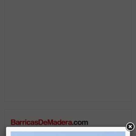
BarricasDeMadera.com