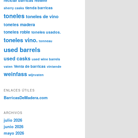
reciclar barricas
redwine
tienda barricas
sherry casks
toneles
toneles de vino
toneles madera
toneles roble
toneles usados.
toneles vino.
tonneau
used barrels
used casks
used wine barrels
Venta de barricas
vaten
vintønde
weinfass
wijnvaten
ENLACES ÚTILES
BarricasDeMadera.com
ARCHIVOS
julio 2026
junio 2026
mayo 2026