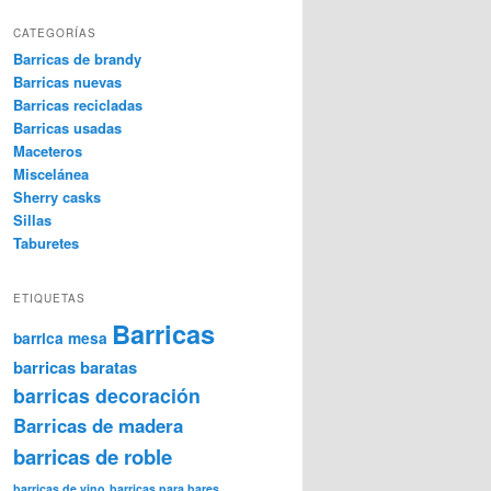
CATEGORÍAS
Barricas de brandy
Barricas nuevas
Barricas recicladas
Barricas usadas
Maceteros
Miscelánea
Sherry casks
Sillas
Taburetes
ETIQUETAS
Barricas
barrica mesa
barricas baratas
barricas decoración
Barricas de madera
barricas de roble
barricas de vino
barricas para bares