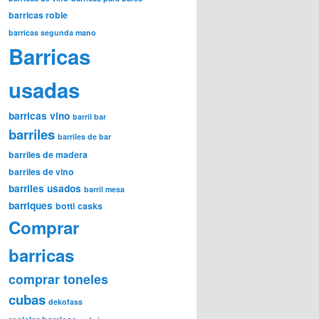
barricas roble
barricas segunda mano
Barricas
usadas
barricas vino
barril bar
barriles
barriles de bar
barriles de madera
barriles de vino
barriles usados
barril mesa
barriques
botti
casks
Comprar
barricas
comprar toneles
cubas
dekofass