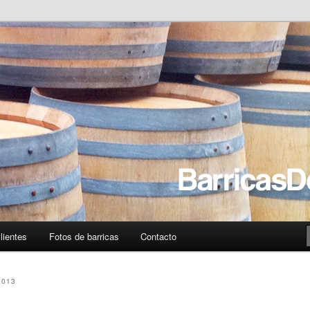
usadas online
era.com – Reciclaje y venta
sadas
lientes
Fotos de barricas
Contacto
2013