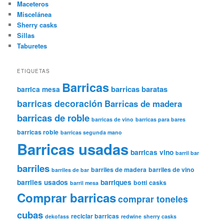
Maceteros
Miscelánea
Sherry casks
Sillas
Taburetes
ETIQUETAS
Barricas
barricas baratas
barrica mesa
barricas decoración
Barricas de madera
barricas de roble
barricas de vino
barricas para bares
barricas roble
barricas segunda mano
Barricas usadas
barricas vino
barril bar
barriles
barriles de madera
barriles de vino
barriles de bar
barriles usados
barriques
botti
casks
barril mesa
Comprar barricas
comprar toneles
cubas
reciclar barricas
dekofass
redwine
sherry casks