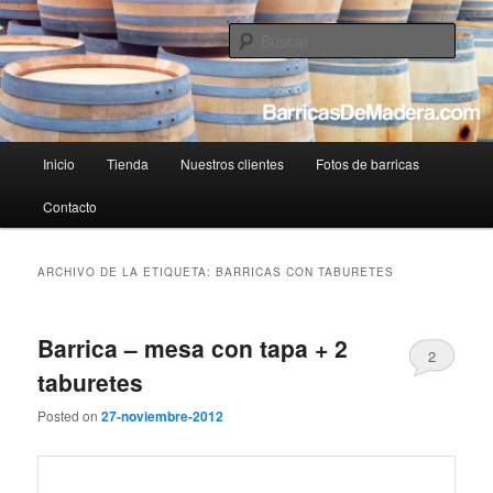
Tienda de barricas de madera usadas online
Busc
BarricasDeMadera.com – Reciclaje y
venta de barricas usadas
Menú
Inicio
Tienda
Nuestros clientes
Fotos de barricas
Ir
Ir
principal
Contacto
al
al
contenido
contenido
ARCHIVO DE LA ETIQUETA:
BARRICAS CON TABURETES
principal
secundario
Barrica – mesa con tapa + 2
2
taburetes
Posted on
27-noviembre-2012