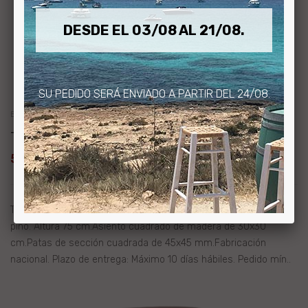
DESDE EL 03/08 AL 21/08.
SU PEDIDO SERÁ ENVIADO A PARTIR DEL 24/08.
Barricas De Madera
Taburete Alto Pino Pintado
59,99€
Taburete alto de madera de pino. Acabado pintado. Madera de
pino. Altura 75 cm.Asiento cuadrado de madera de 30x30
cm.Patas de sección cuadrada de 45x45 mm.Fabricación
nacional. Plazo de entrega: Máximo 10 días hábiles. Pedido mín..