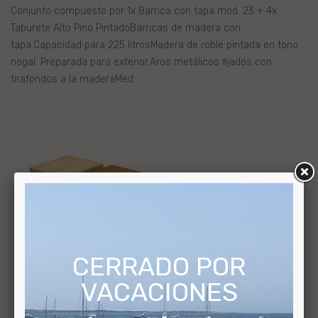
Conjunto compuesto por 1x Barrica con tapa mod. 23 + 4x
Taburete Alto Pino PintadoBarricas de madera con
tapa.Capacidad para 225 litrosMadera de roble pintada en tono
nogal. Preparada para exterior.Aros metálicos fijados con
tirafondos a la maderaMed..
CERRADO POR
VACACIONES