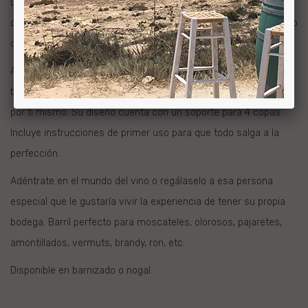
Disfruta creando tu propio vino o bebida en casa con este barril
de 32L. Fabricación Española, madera de roble americano y grifo
de latón.
Además de tener un diseño rústico perfecto para decorar tu
bodega, podrás deleitar a tus amigos con vino o bebida hecho
por ti mismo. Su diseño cuenta con un soporte para 4 copas.
Incluye instrucciones de primer uso para que todo salga a la
perfección.
Adéntrate en el mundo del vino o regálaselo a esa persona
especial que le gustaría vivir la experiencia de tener su propia
bodega. Barril perfecto para moscateles, olorosos, pajaretes,
amontillados, vermuts, brandy, ron, etc.
Disponible en barnizado o nogal.