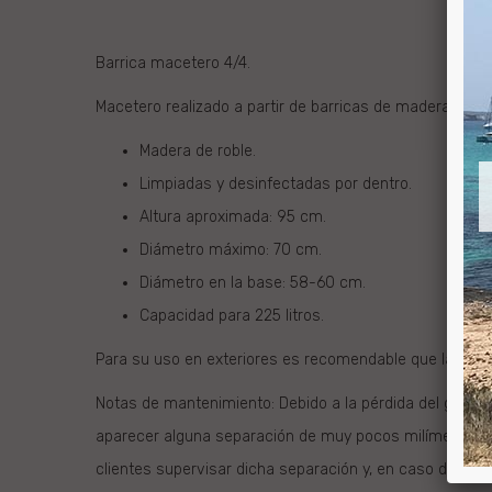
Barrica macetero 4/4.
Macetero realizado a partir de barricas de madera usada
Madera de roble.
Limpiadas y desinfectadas por dentro.
Altura aproximada: 95 cm.
Diámetro máximo: 70 cm.
Diámetro en la base: 58-60 cm.
Capacidad para 225 litros.
Para su uso en exteriores es recomendable que la mader
Notas de mantenimiento: Debido a la pérdida del grado 
aparecer alguna separación de muy pocos milímetros en
clientes supervisar dicha separación y, en caso de ser