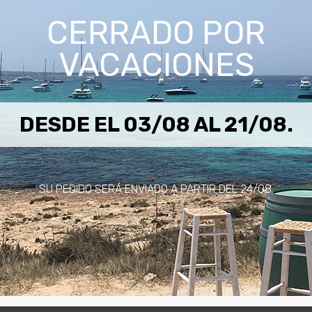
CERRADO POR
VACACIONES
s de 225 litros.
DESDE EL 03/08 AL 21/08.
SU PEDIDO SERÁ ENVIADO A PARTIR DEL 24/08.
a esté tratada y protegida para evitar el posible deterioro que su e
de humedad de las duelas (tablas de madera) y a la dilatación de los
tre las duelas en función de las condiciones en las que se vaya a m
 necesario, volver a apretar los aros metálicos y fijarlos a la made