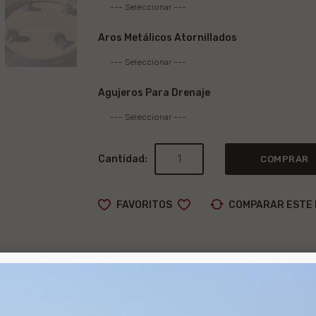
Aros Metálicos Atornillados
Agujeros Para Drenaje
Cantidad:
COMPRAR
FAVORITOS
COMPARAR ESTE
ÓN
ESPECIFICACIONES
OPINIONES (0)