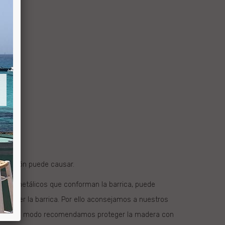
xposición puede causar.
 aros metálicos que conforman la barrica, puede
antener la barrica. Por ello aconsejamos a nuestros
ra. De igual modo recomendamos proteger la madera con