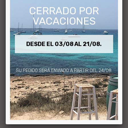
(0) Opiniones
Escribir Un Comentario
Hacer Una Pregunta
CERRADO POR
VACACIONES
Código:
BDM-025-2026
Disponibilidad:
En Stock
DESDE EL 03/08 AL 21/08.
Solo los clientes mayoristas pueden ver el precio.
Regístrate
aquí
.
SU PEDIDO SERÁ ENVIADO A PARTIR DEL 24/08.
Cantidad:
COMPRAR
FAVORITOS
COMPARAR ESTE PRODUCTO