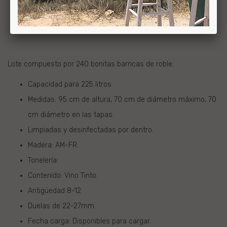
FAQ
Lote compuesto por 240 b
onitas barricas de roble.
Capacidad para 225 litros.
Medidas: 95 cm de altura, 70 cm de diámetro máximo, 70
cm diámetro en las tapas.
Limpiadas y desinfectadas por dentro.
Madera: AM-FR.
Tonelería:
Contenido: Vino Tinto.
Antigüedad 8-12
Duelas de 22-27mm.
Fecha carga: Disponibles para cargar.