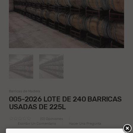
Barricas de Madera
005-2026 LOTE DE 240 BARRICAS
USADAS DE 225L
(0) Opiniones
Escribir Un Comentario
Hacer Una Pregunta