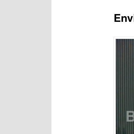
Env
principal