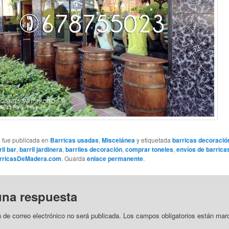
a fue publicada en
Barricas usadas
,
Miscelánea
y etiquetada
barricas decoració
ril bar
,
barril jardinera
,
barriles decoración
,
comprar toneles
,
envíos de barrica
rricasDeMadera.com
. Guarda
enlace permanente
.
una respuesta
n de correo electrónico no será publicada.
Los campos obligatorios están ma