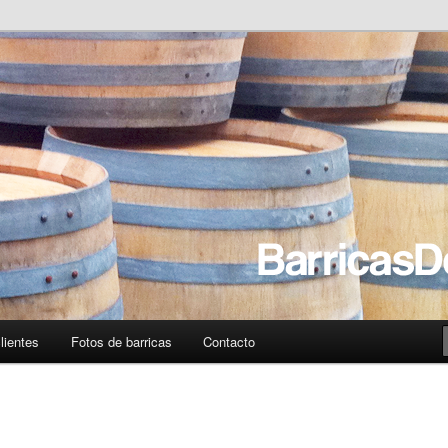
usadas online
era.com – Reciclaje y venta
sadas
lientes
Fotos de barricas
Contacto