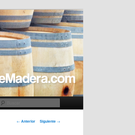
Buscar
Navegación
←
Anterior
Siguiente
→
de