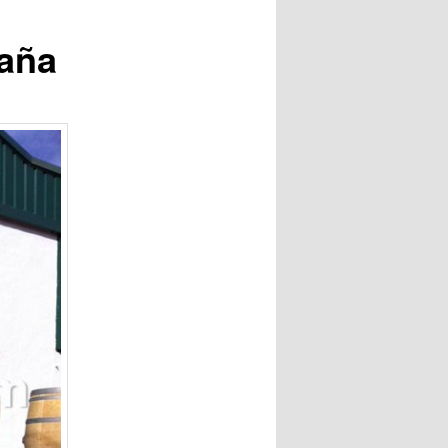
entradas
paña