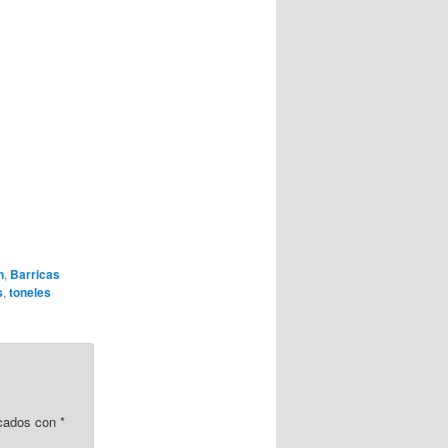
n
,
Barricas
s
,
toneles
rcados con
*